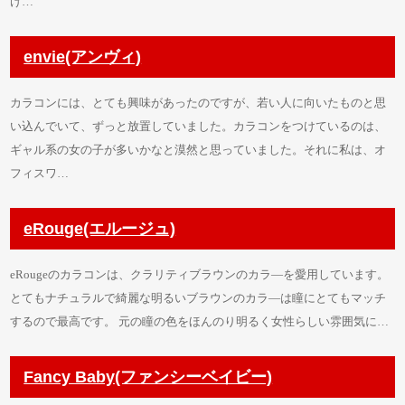
け…
envie(アンヴィ)
カラコンには、とても興味があったのですが、若い人に向いたものと思
い込んでいて、ずっと放置していました。カラコンをつけているのは、
ギャル系の女の子が多いかなと漠然と思っていました。それに私は、オ
フィスワ…
eRouge(エルージュ)
eRougeのカラコンは、クラリティブラウンのカラ―を愛用しています。
とてもナチュラルで綺麗な明るいブラウンのカラ―は瞳にとてもマッチ
するので最高です。 元の瞳の色をほんのり明るく女性らしい雰囲気に…
Fancy Baby(ファンシーベイビー)