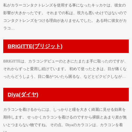
私がカラーコンタクトレンズを使用する事になったキッカケは、彼女の
影響が大きかったです。 それまでの私は、視力も悪いわけではないので
コンタクトレンズをつける理由がありませんでした。 ある時に彼女がカ
ラコ…
BRIGITTE(ブリジット)
BRIGITTEは、カラコンデビューのときにたまたま手に取ったのですが、
それからずっと愛用し続けています。 初めて使ったときは、目が痛くな
ったらどうしよう、目に傷がついたら困るな、などとビクビクしなが…
Diya(ダイヤ)
カラコンを着けるからには、しっかりと瞳を大きく綺麗に見せる効果を
期待します。 せっかくカラコンを着けるのですから裸眼とあまり差が無
いとつまらない物ですね。 その点、Diyaのカラコンは、カラコンを着