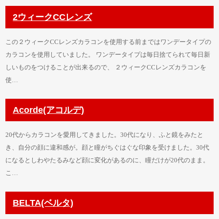
2ウィークCCレンズ
この２ウィークCCレンズカラコンを使用する前まではワンデータイプの
カラコンを使用していました。 ワンデータイプは毎日捨てられて毎日新
しいものをつけることが出来るので、 ２ウィークCCレンズカラコンを
使…
Acorde(アコルデ)
20代からカラコンを愛用してきました。30代になり、ふと鏡をみたと
き、自分の顔に違和感が。顔と瞳がちぐはぐな印象を受けました。30代
になるとしわやたるみなど顔に変化があるのに、瞳だけが20代のまま。
こ…
BELTA(ベルタ)