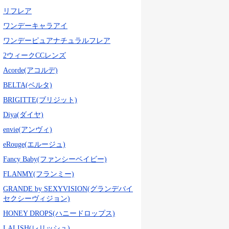
リフレア
ワンデーキャラアイ
ワンデーピュアナチュラルフレア
2ウィークCCレンズ
Acorde(アコルデ)
BELTA(ベルタ)
BRIGITTE(ブリジット)
Diya(ダイヤ)
envie(アンヴィ)
eRouge(エルージュ)
Fancy Baby(ファンシーベイビー)
FLANMY(フランミー)
GRANDE by SEXYVISION(グランデバイ
セクシーヴィジョン)
HONEY DROPS(ハニードロップス)
LALISH(レリッシュ)