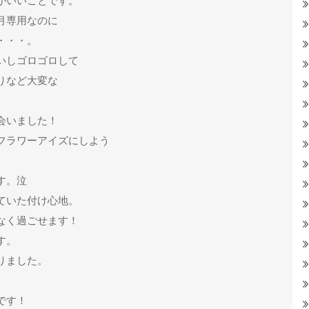
がいいことです。
月専用なのに
・・・。
いしゴロゴロして
りなど大変な
会いました！
フラワーアイズにしよう
す。泣
ていた付け心地。
なく過ごせます！
す。
りました。
です！